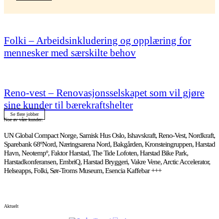
Folki – Arbeidsinkludering og opplæring for
mennesker med særskilte behov
Reno-vest – Renovasjonsselskapet som vil gjøre
sine kunder til bærekraftshelter
Se flere jobber
Noe av våre kunder:
UN Global Compact Norge, Samisk Hus Oslo, Ishavskraft, Reno-Vest, Nordkraft,
Sparebank 68ºNord, Næringsarena Nord, Bakgården, Kronsteingruppen, Harstad
Havn, Neotempº, Faktor Harstad, The Tide Lofoten, Harstad Bike Park,
Harstadkonferansen, EmbriQ, Harstad Bryggeri, Vakre Vene, Arctic Accelerator,
Helseapps, Folki, Sør-Troms Museum, Esencia Kaffebar +++
Aktuelt