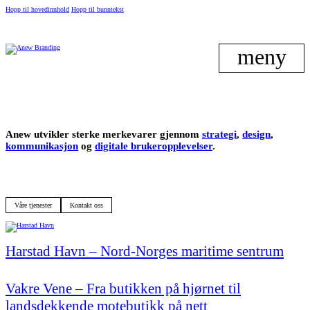
Hopp til hovedinnhold
Hopp til bunntekst
meny
Anew utvikler sterke merkevarer gjennom
strategi
,
design
,
kommunikasjon
og
digitale brukeropplevelser
.
Våre tjenester
Kontakt oss
Harstad Havn – Nord-Norges maritime sentrum
Vakre Vene – Fra butikken på hjørnet til
landsdekkende motebutikk på nett