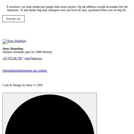
Å investere i en sterk merkevare trenger ikke koste skjorta. Og når effekten overgår kostnaden blir det
lønnsomt. Vi kan hjelpe deg med strategien som sier hvor du skal, og kreativiteten som tar deg dit.
Kontakt oss
Anew Branding
Asbjørn Selsbanes gate 16, 9406 Harstad
+47 975 86 799
/
post@anew.no
.
Nettstedskart
Informasjon om cookies
Code & Design by Anew © 2026