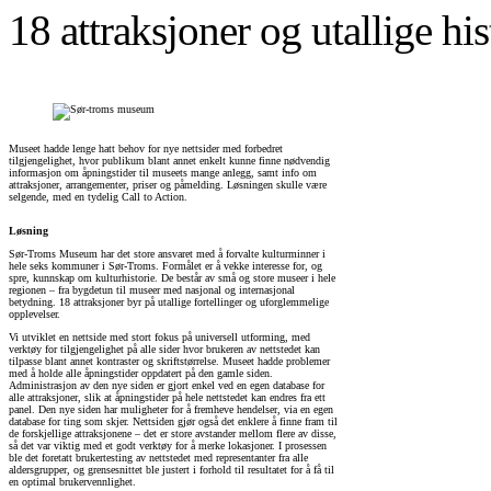
18 attraksjoner og utallige hi
Museet hadde lenge hatt behov for nye nettsider med forbedret
tilgjengelighet, hvor publikum blant annet enkelt kunne finne nødvendig
informasjon om åpningstider til museets mange anlegg, samt info om
attraksjoner, arrangementer, priser og påmelding. Løsningen skulle være
selgende, med en tydelig Call to Action.
Løsning
Sør-Troms Museum har det store ansvaret med å forvalte kulturminner i
hele seks kommuner i Sør-Troms. Formålet er å vekke interesse for, og
spre, kunnskap om kulturhistorie. De består av små og store museer i hele
regionen – fra bygdetun til museer med nasjonal og internasjonal
betydning. 18 attraksjoner byr på utallige fortellinger og uforglemmelige
opplevelser.
Vi utviklet en nettside med stort fokus på universell utforming, med
verktøy for tilgjengelighet på alle sider hvor brukeren av nettstedet kan
tilpasse blant annet kontraster og skriftstørrelse. Museet hadde problemer
med å holde alle åpningstider oppdatert på den gamle siden.
Administrasjon av den nye siden er gjort enkel ved en egen database for
alle attraksjoner, slik at åpningstider på hele nettstedet kan endres fra ett
panel. Den nye siden har muligheter for å fremheve hendelser, via en egen
database for ting som skjer. Nettsiden gjør også det enklere å finne fram til
de forskjellige attraksjonene – det er store avstander mellom flere av disse,
så det var viktig med et godt verktøy for å merke lokasjoner. I prosessen
ble det foretatt brukertesting av nettstedet med representanter fra alle
aldersgrupper, og grensesnittet ble justert i forhold til resultatet for å få til
en optimal brukervennlighet.