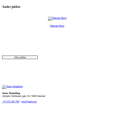
Andre jobber
Harstad Havn
Alle jobber
Anew Branding
Asbjørn Selsbanes gate 16, 9406 Harstad
+47 975 86 799
/
post@anew.no
.