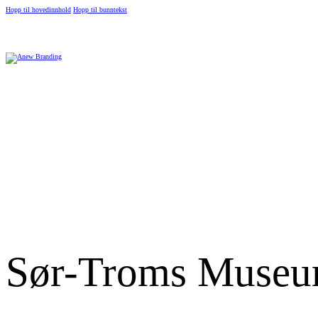
Hopp til hovedinnhold
Hopp til bunntekst
Sør-Troms Muse