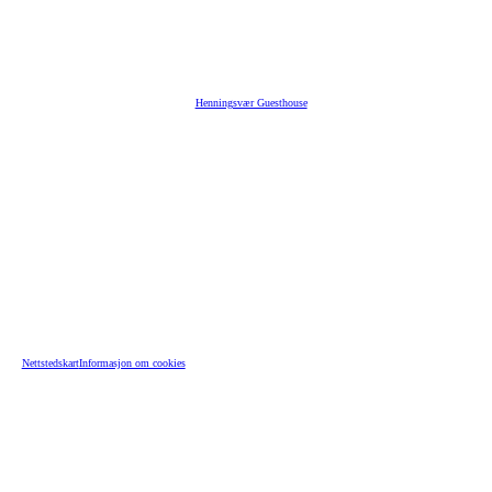
Henningsvær Guesthouse
Nettstedskart
Informasjon om cookies