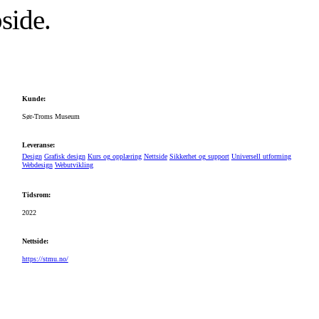
side.
Kunde:
Sør-Troms Museum
Leveranse:
Design
Grafisk design
Kurs og opplæring
Nettside
Sikkerhet og support
Universell utforming
Webdesign
Webutvikling
Tidsrom:
2022
Nettside:
https://stmu.no/