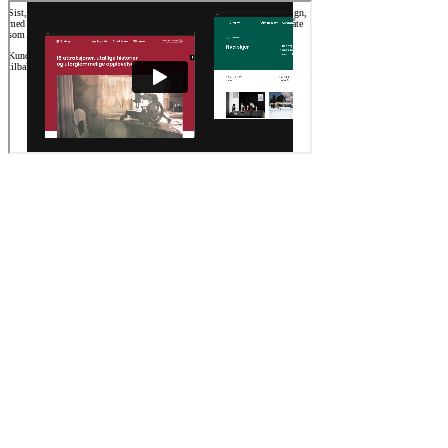
Sist, men ikke minst, har vi lagt vekt på et innbydende og tydelig design,
med store bilder og overskrifter, hvor typografi er brukt aktivt på en måte
som skal hjelpe brukeren å finne fram.
Kunden ble svært fornøyd med løsningen, og har meldt om gode
tilbakemeldinger fra publikum.