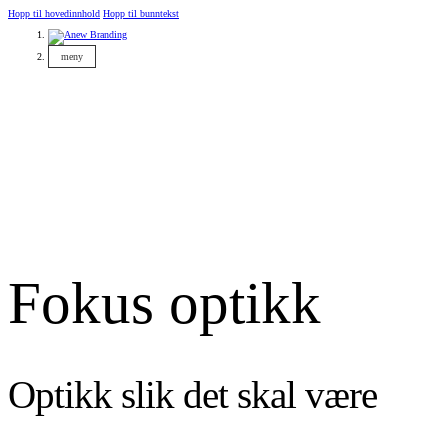
Hopp til hovedinnhold
Hopp til bunntekst
meny
Fokus optikk
Optikk slik det skal være