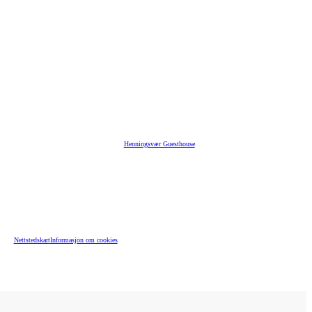
Henningsvær Guesthouse
Nettstedskart
Informasjon om cookies