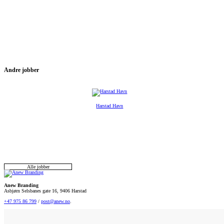
Andre jobber
Harstad Havn
Alle jobber
Anew Branding
Asbjørn Selsbanes gate 16, 9406 Harstad
+47 975 86 799
/
post@anew.no
.