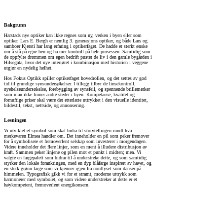
Bakgrunn
Harstads nye optiker kan ikke regnes som ny, verken i byen eller som
optiker. Lars E. Bergh er nemlig 3. generasjons optiker, og både Lars og
samboer Kjersti har lang erfaring i optikerfaget. De hadde et sterkt ønske
om å stå på egne ben og ha mer kontroll på hele prosessen. Samtidig som
de oppfylte drømmen om egen bedrift pustet de liv i den gamle bygården i
Hilsegata, hvor det nye interiøret i kombinasjon med historien i veggene
utgjør en nydelig helhet.
Hos Fokus Optikk spiller optikerfaget hovedrollen, og det settes av god
tid til grundige synsundersøkelser. I tillegg tilbyr de linsekontroll,
øyehelseundersøkelse, forebygging av synsfeil, og spennende brillemerker
som man ikke finner andre steder i byen. Kompetanse, kvalitet og
fornuftige priser skal være det etterlatte uttrykket i den visuelle identitet,
bildestil, tekst, nettside, og annonsering.
Løsningen
Vi utviklet et symbol som skal bidra til storytellingen rundt hva
merkevaren Elmea handler om. Det inneholder en pil som peker fremover
for å symbolisere et fremoverlent selskap som investerer i morgendagen.
Videre inneholder det flere linjer, som en ment å illudere distribusjon av
kraft. Sammen peker linjene og pilen mot et punkt i midten; mea. Vi
valgte en fargepalett som bidrar til å understreke dette, og som samtidig
styrker den lokale forankringen, med en dyp blåfarge inspirert av havet, og
en sterk grønn farge som vi kjenner igjen fra nordlyset som danser på
himmelen. Typografisk gikk vi for et stramt, moderne uttrykk som
harmonerer med symbolet, og som videre understreker at dette er et
høykompetent, fremoverlent energikonsern.