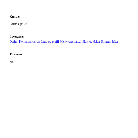
Kunde:
Fokus Optikk
Leveranse:
Design
Kommunikasjon
Logo og profil
Merkevarestrategi
Skilt og dekor
Strategi
Tekst
Tidsrom:
2021