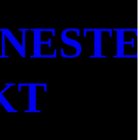
ENEST
KT