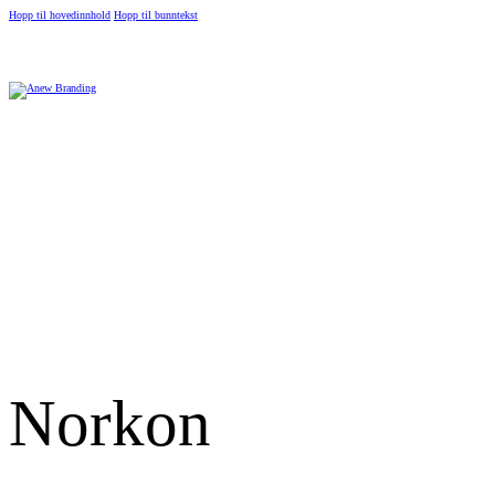
Hopp til hovedinnhold
Hopp til bunntekst
Norkon