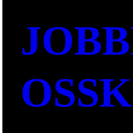
JOBB
OSS
K