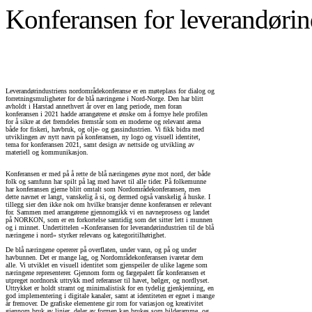
Konferansen for leverandørind
Leverandørindustriens nordområdekonferanse er en møteplass for dialog og
forretningsmuligheter for de blå næringene i Nord-Norge. Den har blitt
avholdt i Harstad annethvert år over en lang periode, men foran
konferansen i 2021 hadde arrangørene et ønske om å fornye hele profilen
for å sikre at det fremdeles fremstår som en moderne og relevant arena
både for fiskeri, havbruk, og olje- og gassindustrien. Vi fikk bidra med
utviklingen av nytt navn på konferansen, ny logo og visuell identitet,
tema for konferansen 2021, samt design av nettside og utvikling av
materiell og kommunikasjon.
Konferansen er med på å rette de blå næringenes øyne mot nord, der både
folk og samfunn har spilt på lag med havet til alle tider. På folkemunne
har konferansen gjerne blitt omtalt som Nordområdekonferansen, men
dette navnet er langt, vanskelig å si, og dermed også vanskelig å huske. I
tillegg sier den ikke nok om hvilke bransjer denne konferansen er relevant
for. Sammen med arrangørene gjennomgikk vi en navneprosess og landet
på NORKON, som er en forkortelse samtidig som det sitter lett i munnen
og i minnet. Undertittelen «Konferansen for leverandørindustrien til de blå
næringene i nord» styrker relevans og kategoritilhørighet.
De blå næringene opererer på overflaten, under vann, og på og under
havbunnen. Det er mange lag, og Nordområdekonferansen ivaretar dem
alle. Vi utviklet en visuell identitet som gjenspeiler de ulike lagene som
næringene representerer. Gjennom form og fargepalett får konferansen et
utpreget nordnorsk uttrykk med referanser til havet, bølger, og nordlyset.
Uttrykket er holdt stramt og minimalistisk for en tydelig gjenkjenning, en
god implementering i digitale kanaler, samt at identiteten er egnet i mange
år fremover. De grafiske elementene gir rom for variasjon og kreativitet
gjennom bruk av linjer, deler av formen kan brukes som bilderamme, og