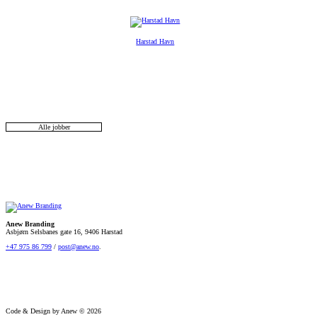
Harstad Havn
Alle jobber
Anew Branding
Asbjørn Selsbanes gate 16, 9406 Harstad
+47 975 86 799
/
post@anew.no
.
Code & Design by Anew © 2026