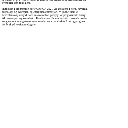
symbolet står godt alene.
Innholdet i programmet for NORKON 2021 var utsiktene i nord, havbruk,
teknologi og synergier, og energitransformasjon. Vi jobbet fram et
hovedtema og uttrykk som en overordnet paraply for programmet: Energi
til innovasjon og samarbeid. Konferansen ble markedsført i sosiale medier
og gjennom arrangørenes egne kanaler, og vi utarbeidet kort og program
for bruk på konferansedagene.