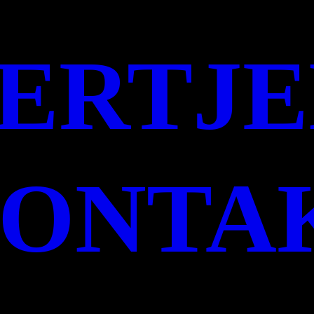
ER
TJ
ONTA