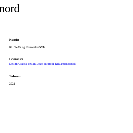
 nord
Kunde:
KUPA AS og Conventor/SVG
Leveranse:
Design
Grafisk design
Logo og profil
Reklamemateriell
Tidsrom:
2021